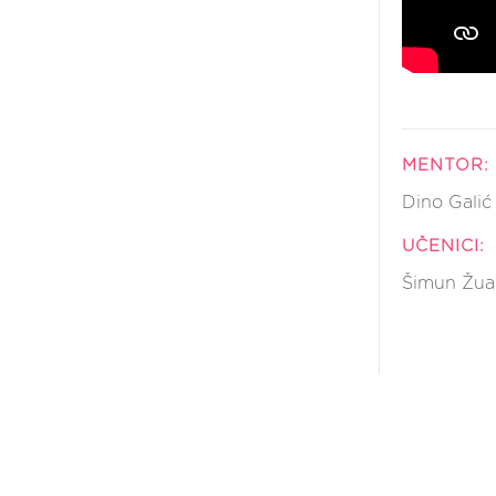
MENTOR:
Dino Galić
UČENICI:
Šimun Žuan