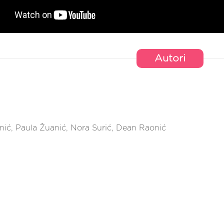
Autori
ić, Paula Žuanić, Nora Surić, Dean Raonić