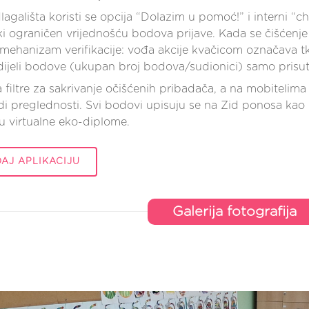
lagališta koristi se opcija “Dolazim u pomoć!” i interni “
i ograničen vrijednošću bodova prijave. Kada se čišćenje za
 mehanizam verifikacije: vođa akcije kvačicom označava tk
ijeli bodove (ukupan broj bodova/sudionici) samo prisut
 filtre za sakrivanje očišćenih pribadača, a na mobitelima 
di preglednosti. Svi bodovi upisuju se na Zid ponosa kao i
ju virtualne eko-diplome.
AJ APLIKACIJU
Galerija fotografija