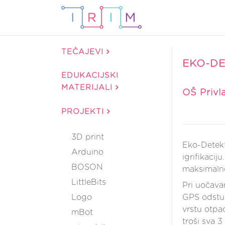
TEČAJEVI
EKO-DE
EDUKACIJSKI
MATERIJALI
OŠ Privla
PROJEKTI
3D print
Eko-Detekti
Arduino
igrifikacij
BOSON
maksimalno 
LittleBits
Pri uočava
Logo
GPS odstup
vrstu otpad
mBot
troši sva 