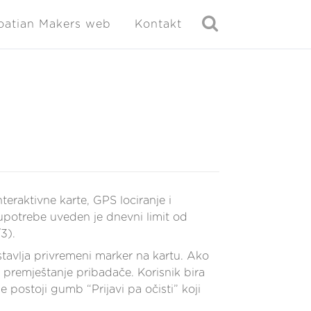
oatian Makers web
Kontakt
teraktivne karte, GPS lociranje i
loupotrebe uveden je dnevni limit od
3).
tavlja privremeni marker na kartu. Ako
remještanje pribadače. Korisnik bira
e postoji gumb “Prijavi pa očisti” koji