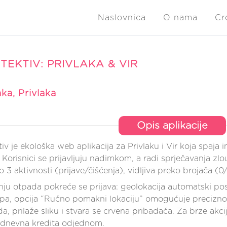
Naslovnica
O nama
Cr
TEKTIV: PRIVLAKA & VIR
ka, Privlaka
Opis aplikacije
v je ekološka web aplikacija za Privlaku i Vir koja spaja in
u. Korisnici se prijavljuju nadimkom, a radi sprječavanja z
3 aktivnosti (prijave/čišćenja), vidljiva preko brojača (0/
nju otpada pokreće se prijava: geolokacija automatski pos
a, opcija “Ručno pomakni lokaciju” omogućuje precizno p
a, prilaže sliku i stvara se crvena pribadača. Za brze akcij
3 dnevna kredita odjednom.