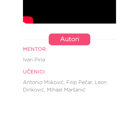
Autori
MENTOR:
Ivan Piria
UČENICI:
Antonio Milković, Filip Pečar, Leon
Dinković, Mihael Maršanić