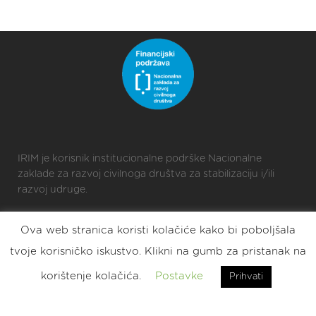
IRIM je korisnik institucionalne podrške Nacionalne
zaklade za razvoj civilnoga društva za stabilizaciju i/ili
razvoj udruge.
Ova web stranica koristi kolačiće kako bi poboljšala
2025 © Croatian Makers
tvoje korisničko iskustvo. Klikni na gumb za pristanak na
Eat. Sleep. DIY. Repeat.
korištenje kolačića.
Postavke
Prihvati
2023 © Croatian Makers