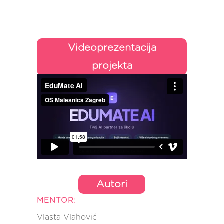
Videoprezentacija
projekta
Autori
MENTOR:
Vlasta Vlahović