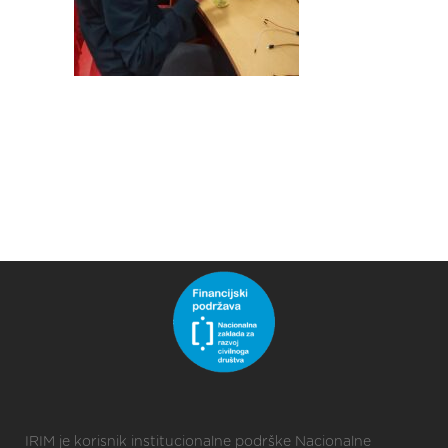
IRIM je korisnik institucionalne podrške Nacionalne