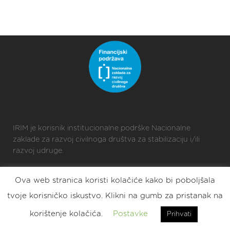
IRIM je korisnik institucionalne podrške Nacionalne
zaklade za razvoj civilnoga društva za stabilizaciju i/ili
razvoj udruge.
Ova web stranica koristi kolačiće kako bi poboljšala
2025 © Croatian Makers
tvoje korisničko iskustvo. Klikni na gumb za pristanak na
Eat. Sleep. DIY. Repeat.
korištenje kolačića.
Postavke
Prihvati