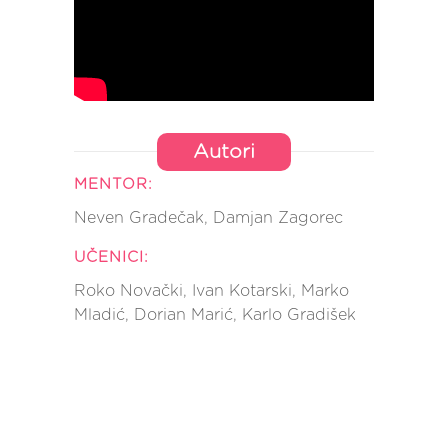
Autori
MENTOR:
Neven Gradečak, Damjan Zagorec
UČENICI:
Roko Novački, Ivan Kotarski, Marko
Mladić, Dorian Marić, Karlo Gradišek