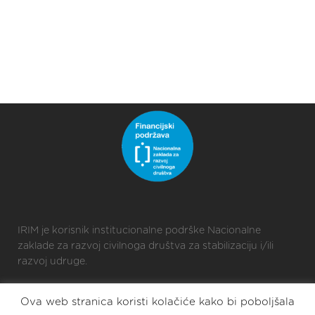
IRIM je korisnik institucionalne podrške Nacionalne
zaklade za razvoj civilnoga društva za stabilizaciju i/ili
razvoj udruge.
Ova web stranica koristi kolačiće kako bi poboljšala