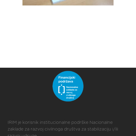
IRIM je korisnik institucionalne podrške Nacionalne
zaklade za razvoj civilnoga društva za stabilizaciju i/ili