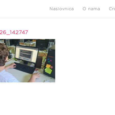
Naslovnica
O nama
Cr
26_142747