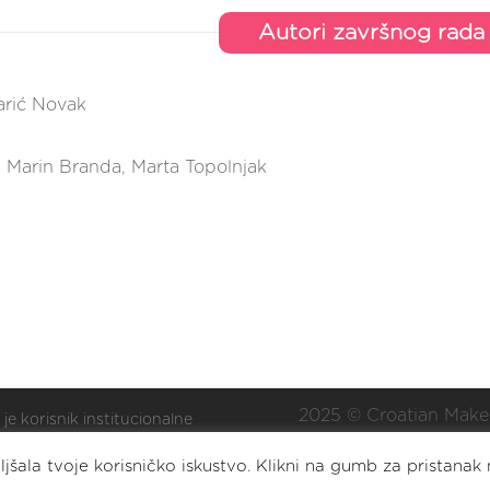
Autori završnog rada
arić Novak
, Marin Branda, Marta Topolnjak
2025 © Croatian Make
 je korisnik institucionalne
ške Nacionalne zaklade za
Eat. Sleep. DIY. Repea
jšala tvoje korisničko iskustvo. Klikni na gumb za pristanak 
oj civilnoga društva za