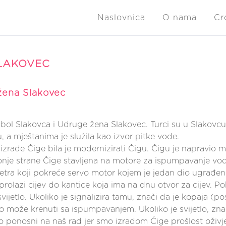
Naslovnica
O nama
Cr
LAKOVEC
žena Slakovec
mbol Slakovca i Udruge žena Slakovec. Turci su u Slakovcu,
, a mještanima je služila kao izvor pitke vode.
izrade Čige bila je modernizirati Čigu. Čigu je napravio ma
donje strane Čige stavljena na motore za ispumpavanje vo
tra koji pokreće servo motor kojem je jedan dio ugrađen
rolazi cijev do kantice koja ima na dnu otvor za cijev. Po
vijetlo. Ukoliko je signalizira tamu, znači da je kopaja (po
 može krenuti sa ispumpavanjem. Ukoliko je svijetlo, zna
ponosni na naš rad jer smo izradom Čige prošlost oživje