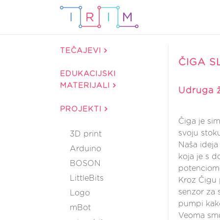
TEČAJEVI
ČIGA S
EDUKACIJSKI
MATERIJALI
Udruga 
PROJEKTI
Čiga je si
svoju stoku
3D print
Naša ideja 
Arduino
koja je s 
BOSON
potenciome
LittleBits
Kroz Čigu p
senzor za s
Logo
pumpi kako
mBot
Veoma smo 