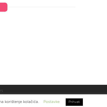
rs
t.
na korištenje kolačića.
Postavke
Prihvati