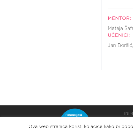
MENTOR:
Mateja Šaf
UČENICI:
Jan Boršić
IRIM
podr
Ova web stranica koristi kolačiće kako bi pobol
razv