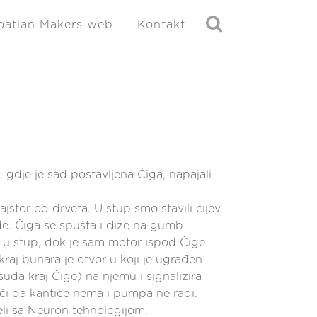
oatian Makers web
Kontakt
 gdje je sad postavljena Čiga, napajali
jstor od drveta. U stup smo stavili cijev
de. Čiga se spušta i diže na gumb
 u stup, dok je sam motor ispod Čige.
kraj bunara je otvor u koji je ugrađen
suda kraj Čige) na njemu i signalizira
či da kantice nema i pumpa ne radi.
li sa Neuron tehnologijom.