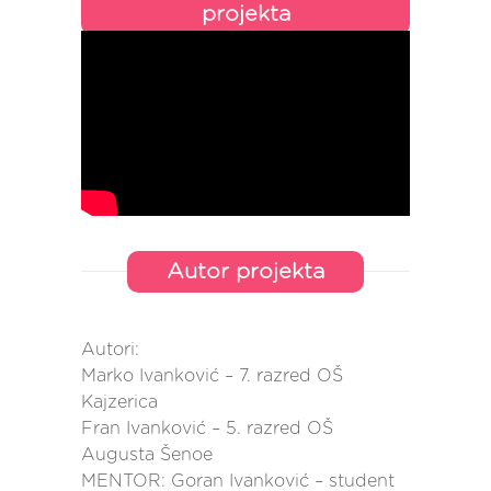
projekta
Autor projekta
Autori:
Marko Ivanković – 7. razred OŠ
Kajzerica
Fran Ivanković – 5. razred OŠ
Augusta Šenoe
MENTOR: Goran Ivanković – student