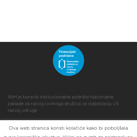
IRIM je korisnik institucionalne podrške Nacionalne
zaklade za razvoj civilnoga društva za stabilizaciju i/ili
razvoj udruge.
Ova web stranica koristi kolačiće kako bi poboljšala
2025 © Croatian Makers