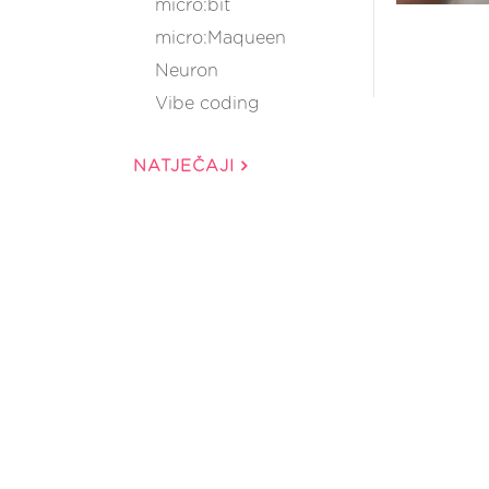
micro:bit
micro:Maqueen
Neuron
Vibe coding
NATJEČAJI