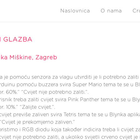
Naslovnica
O nama
Cr
 I GLAZBA
ka Miškine, Zagreb
ta je pomoću senzora za vlagu utvrditi je li potrebno zaliti c
 Arduinu pomoću buzzera svira Super Mario tema te se u Bly
pr. 60%.” “Cvijet nije potrebno zaliti.”.
isnik treba zaliti cvijet svira Pink Panther tema te se u Bl
r. 10%.” “Zalijte cvijet.”.
cvijet previše zaliven svira Tetris tema te se u Blynka aplik
“Cvijet je prekomjerno zaliven.”
ristimo i RGB diodu koja također indicira treba li cvijet zal
vijet nije potrebno zaliti, a ukoliko svijetli crveno cvijet je 