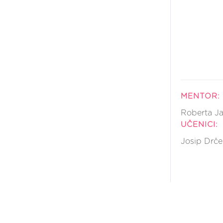
MENTOR:
Roberta J
UČENICI:
Josip Drčec