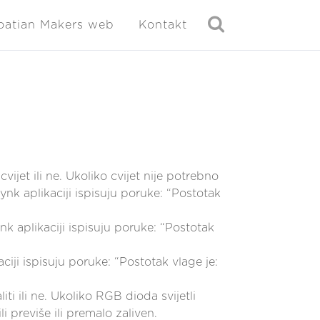
oatian Makers web
Kontakt
vijet ili ne. Ukoliko cvijet nije potrebno
nk aplikaciji ispisuju poruke: “Postotak
ynk aplikaciji ispisuju poruke: “Postotak
aciji ispisuju poruke: “Postotak vlage je:
iti ili ne. Ukoliko RGB dioda svijetli
ili previše ili premalo zaliven.