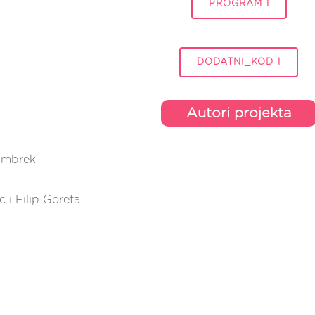
PROGRAM 1
DODATNI_KOD 1
Autori projekta
ambrek
 i Filip Goreta