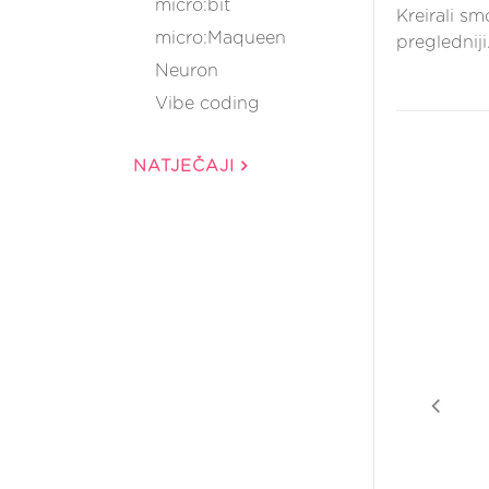
micro:bit
Kreirali s
micro:Maqueen
pregledniji
Neuron
Vibe coding
NATJEČAJI