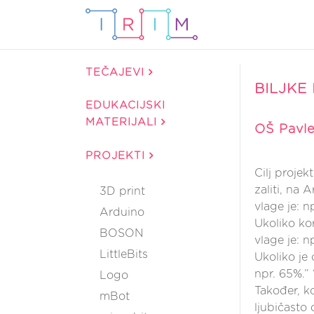
TEČAJEVI
BILJKE
EDUKACIJSKI
MATERIJALI
OŠ Pavle
PROJEKTI
Cilj projek
zaliti, na
3D print
vlage je: n
Arduino
Ukoliko kor
BOSON
vlage je: np
LittleBits
Ukoliko je 
npr. 65%.” 
Logo
Također, ko
mBot
ljubičasto c