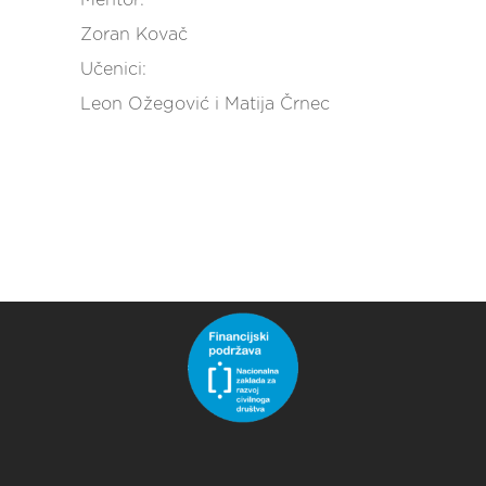
Zoran Kovač
Učenici:
Leon Ožegović i Matija Črnec