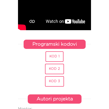
Programski kodovi
KOD 1
KOD 2
KOD 3
Autori projekta
Mentor: