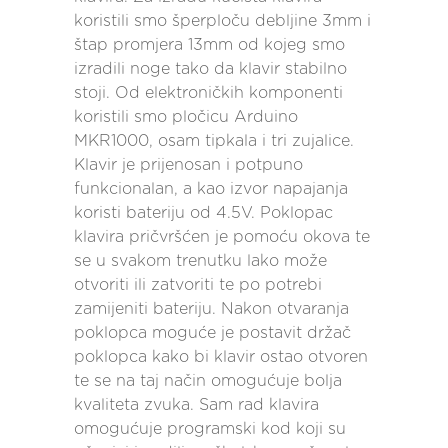
koristili smo šperploču debljine 3mm i
štap promjera 13mm od kojeg smo
izradili noge tako da klavir stabilno
stoji. Od elektroničkih komponenti
koristili smo pločicu Arduino
MKR1000, osam tipkala i tri zujalice.
Klavir je prijenosan i potpuno
funkcionalan, a kao izvor napajanja
koristi bateriju od 4.5V. Poklopac
klavira pričvršćen je pomoću okova te
se u svakom trenutku lako može
otvoriti ili zatvoriti te po potrebi
zamijeniti bateriju. Nakon otvaranja
poklopca moguće je postavit držač
poklopca kako bi klavir ostao otvoren
te se na taj način omogućuje bolja
kvaliteta zvuka. Sam rad klavira
omogućuje programski kod koji su