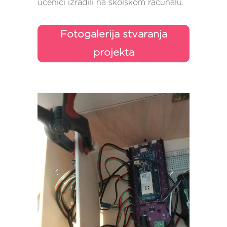
učenici izradili na školskom računalu.
Fotogalerija stvaranja
projekta