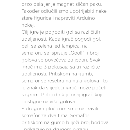
brzo pala jer je magnet sličan paku.
Također odlučili smo upotrijebiti neke
stare figurice i napraviti Arduino
hokej.
Cilj igre je pogoditi gol sa različitih
udaljenosti. Kada igrač pogodi gol,
pali se zelena led lampica, na
semaforu se ispisuje „Gool!“, i broj
golova se povećava za jedan. Svaki
igrač ima 3 pokušaja sa tri različite
udaljenosti. Pritiskom na gumb,
semafor se resetira na nula golova i to
je znak da slijedeći igrač može početi
s igrom. Pobjednik je onaj igrač koji
postigne najviše golova.
S drugom pločicom smo napravili
semafor za dva tima. Semafor
pritiskom na gumb bilježi broj bodova
i prikazuje na drugom ekranu.