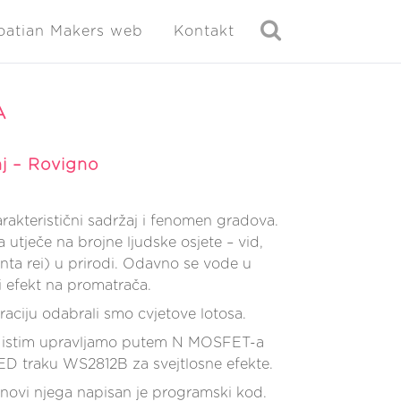
oatian Makers web
Kontakt
A
nj – Rovigno
rakteristični sadržaj i fenomen gradova.
 utječe na brojne ljudske osjete – vid,
anta rei) u prirodi. Odavno se vode u
i efekt na promatrača.
raciju odabrali smo cvjetove lotosa.
u, istim upravljamo putem N MOSFET-a
ED traku WS2812B za svejtlosne efekte.
osnovi njega napisan je programski kod.