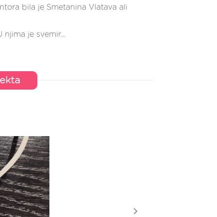
tora bila je Smetanina Vlatava ali
U njima je svemir…
jekta