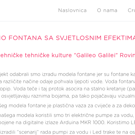
Naslovnica
O nama
Cr
O FONTANA SA SVJETLOSNIM EFEKTIM
ehničke tehničke kulture “Galileo Galilei” Rovi
jekt odabrali smo izradu modela fontane jer su fontane ka
 različite načine odaje pohvala ljepoti vode. Voda fontana
 opip. Voda teče i taj protok asocira na stalno kretanje (p
osvjetljavaju raznima bojama, pa tako pojačavaju vizualn
šeg modela fontane je plastična vaza za cvijeće a za deko
našega modela koristili smo tri električne pumpe za vod
pojene na digitalne izlaze Arduina MKR 1000. Koristimo L
 izradili “scenarij” rada pumpi za vodu i Led trake te na 