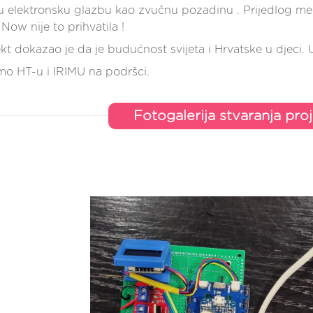
u elektronsku glazbu kao zvučnu pozadinu . Prijedlog men
Now nije to prihvatila !
ekt dokazao je da je budućnost svijeta i Hrvatske u djeci. 
mo HT-u i IRIMU na podršci.
Fotogalerija stvaranja pro