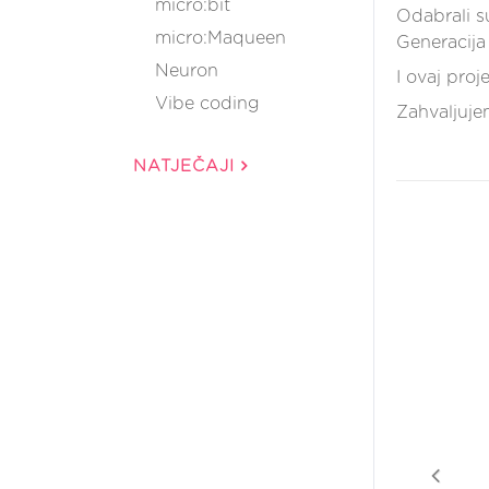
micro:bit
Odabrali s
micro:Maqueen
Generacija 
Neuron
I ovaj proj
Vibe coding
Zahvaljuje
NATJEČAJI