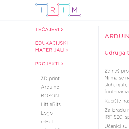
TEČAJEVI
ARDUIN
EDUKACIJSKI
MATERIJALI
Udruga t
PROJEKTI
Za naš pro
Njima se na
3D print
sluh, njuh,
Arduino
fontanama 
BOSON
Kučište na
LittleBits
Za izradu 
Logo
IRF 520, s
mBot
Učenici su