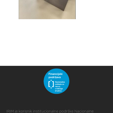
IRIM je korisnik institucionalne podrške Nacionalne