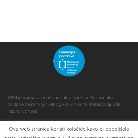
IRIM je korisnik institucionalne podrške Nacionalne
zaklade za razvoj civilnoga društva za stabilizaciju i/ili
razvoj udruge.
Ova web stranica koristi kolačiće kako bi poboljšala
2025 © Croatian Makers