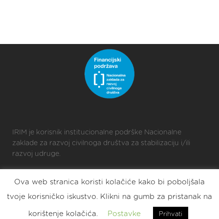
IRIM je korisnik institucionalne podrške Nacionalne
zaklade za razvoj civilnoga društva za stabilizaciju i/ili
razvoj udruge.
Ova web stranica koristi kolačiće kako bi poboljšala
2025 © Croatian Makers
tvoje korisničko iskustvo. Klikni na gumb za pristanak na
Eat. Sleep. DIY. Repeat.
korištenje kolačića.
Postavke
Prihvati