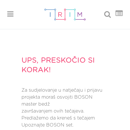
UPS, PRESKOČIO SI
KORAK!
Za sudjelovanje u natječaju i prijavu
projekta moraš osvojiti BOSON
master bedž
završavanjem ovih tečajeva.
Predlažemo da kreneš s tečajem
Upoznajte BOSON set.