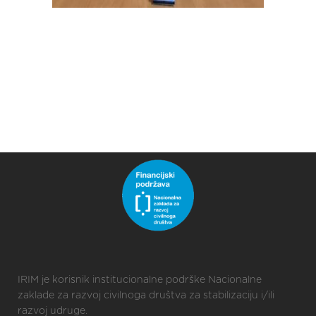
IRIM je korisnik institucionalne podrške Nacionalne
zaklade za razvoj civilnoga društva za stabilizaciju i/ili
razvoj udruge.