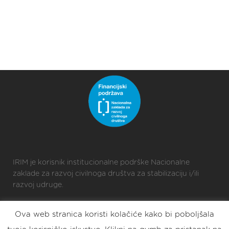
IRIM je korisnik institucionalne podrške Nacionalne
zaklade za razvoj civilnoga društva za stabilizaciju i/ili
razvoj udruge.
Ova web stranica koristi kolačiće kako bi poboljšala
2025 © Croatian Makers