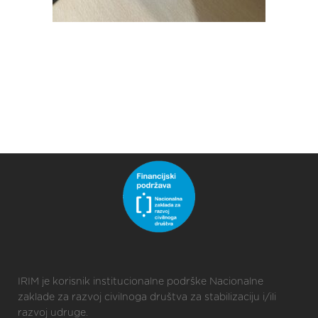
IRIM je korisnik institucionalne podrške Nacionalne
zaklade za razvoj civilnoga društva za stabilizaciju i/ili
razvoj udruge.