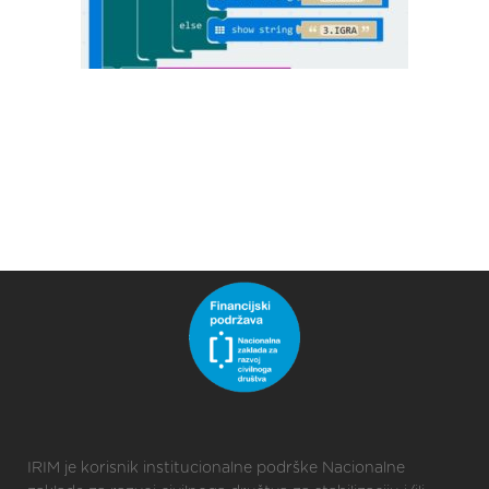
IRIM je korisnik institucionalne podrške Nacionalne