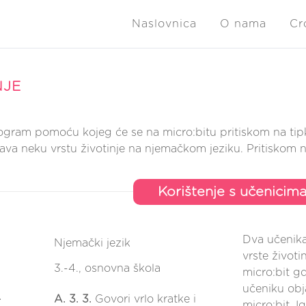
Naslovnica
O nama
Cr
NJE
rogram pomoću kojeg će se na micro:bitu pritiskom na tip
ava neku vrstu životinje na njemačkom jeziku. Pritiskom na
Korištenje s učenicim
Dva učenika
Njemački jezik
vrste životi
3.-4., osnovna škola
micro:bit 
učeniku obja
-
A.
3. 3.
Govori vrlo kratke i
micro:bit. 