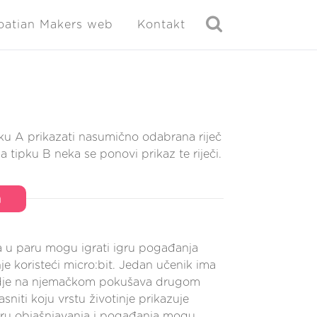
oatian Makers web
Kontakt
ku A prikazati nasumično odabrana riječ
 tipku B neka se ponovi prikaz te riječi.
a
 u paru mogu igrati igru pogađanja
nje koristeći micro:bit. Jedan učenik ima
gdje na njemačkom pokušava drugom
sniti koju vrstu životinje prikazuje
Igru objašnjavanja i pogađanja mogu