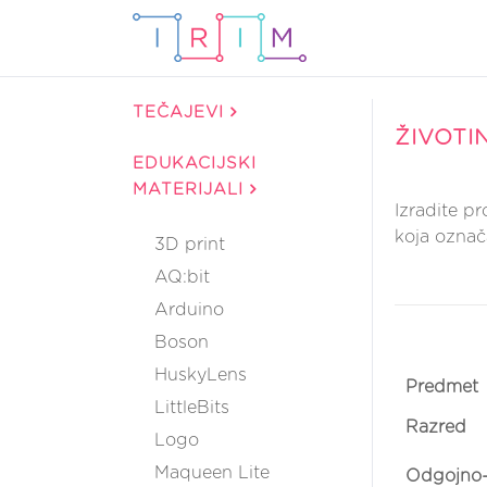
TEČAJEVI
ŽIVOTI
EDUKACIJSKI
MATERIJALI
Izradite p
koja označ
3D print
AQ:bit
Arduino
Boson
HuskyLens
Predmet
LittleBits
Razred
Logo
Maqueen Lite
Odgojno