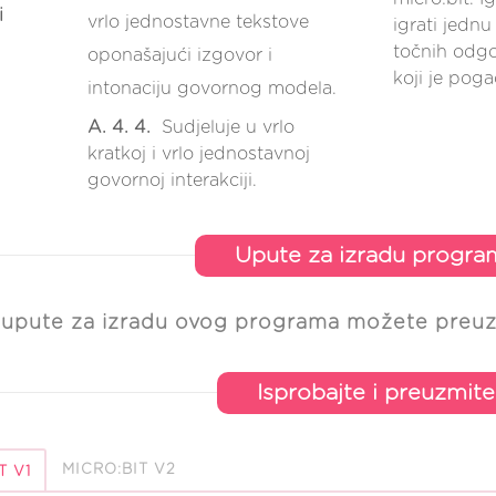
i
vrlo jednostavne tekstove
igrati jednu
točnih odgo
oponašajući izgovor i
koji je pog
intonaciju govornog modela.
A. 4. 4.
Sudjeluje u vrlo
kratkoj i vrlo jednostavnoj
govornoj interakciji.
Upute za izradu progra
 upute za izradu ovog programa možete preu
Isprobajte i preuzmite
MICRO:BIT V2
T V1