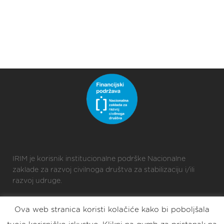
IRIM je korisnik institucionalne podrške Nacionalne
zaklade za razvoj civilnoga društva za stabilizaciju i/ili
razvoj udruge.
Ova web stranica koristi kolačiće kako bi poboljšala
2025 © Croatian Makers