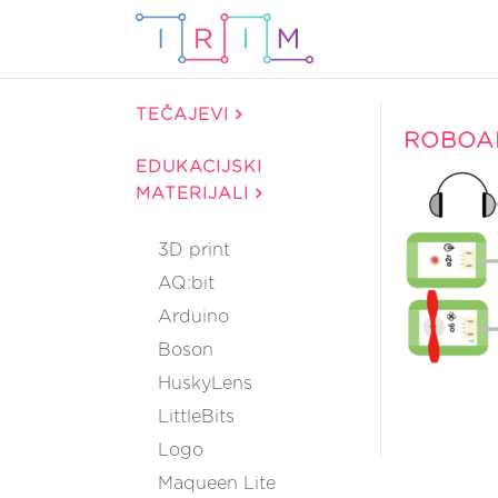
TEČAJEVI
ROBOA
EDUKACIJSKI
MATERIJALI
3D print
AQ:bit
Arduino
Boson
HuskyLens
LittleBits
Logo
Maqueen Lite