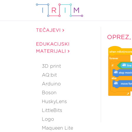
TEČAJEVI
OPREZ,
EDUKACIJSKI
MATERIJALI
3D print
AQ:bit
Arduino
Boson
HuskyLens
LittleBits
Logo
Maqueen Lite