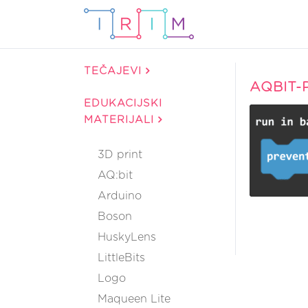
TEČAJEVI
AQBIT-
EDUKACIJSKI
MATERIJALI
3D print
AQ:bit
Arduino
Boson
HuskyLens
LittleBits
Logo
Maqueen Lite