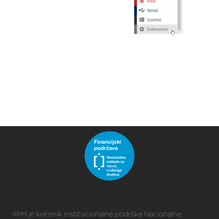
IRIM je korisnik institucionalne podrške Nacionalne