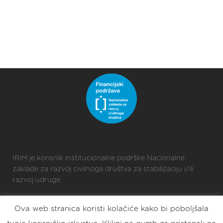
IRIM je korisnik institucionalne podrške Nacionalne
zaklade za razvoj civilnoga društva za stabilizaciju i/ili
razvoj udruge.
Ova web stranica koristi kolačiće kako bi poboljšala
2025 © Croatian Makers