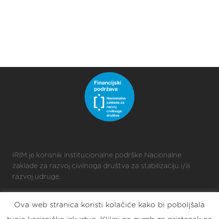
IRIM je korisnik institucionalne podrške Nacionalne
zaklade za razvoj civilnoga društva za stabilizaciju i/ili
razvoj udruge.
Ova web stranica koristi kolačiće kako bi poboljšala
2025 © Croatian Makers