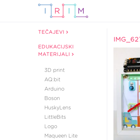
TEČAJEVI
IMG_62
EDUKACIJSKI
MATERIJALI
3D print
AQ:bit
Arduino
Boson
HuskyLens
LittleBits
Logo
Maqueen Lite