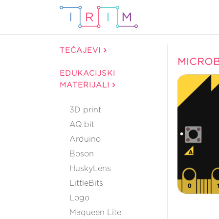
TEČAJEVI
MICROB
EDUKACIJSKI
MATERIJALI
3D print
AQ:bit
Arduino
Boson
HuskyLens
LittleBits
Logo
Maqueen Lite