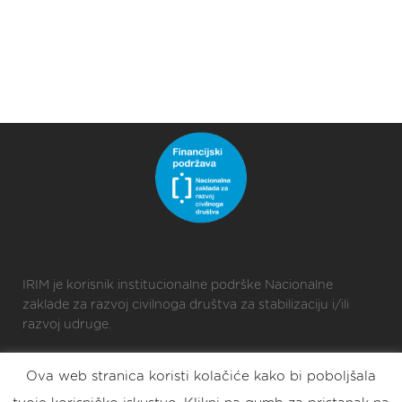
IRIM je korisnik institucionalne podrške Nacionalne
zaklade za razvoj civilnoga društva za stabilizaciju i/ili
razvoj udruge.
Ova web stranica koristi kolačiće kako bi poboljšala
2025 © Croatian Makers