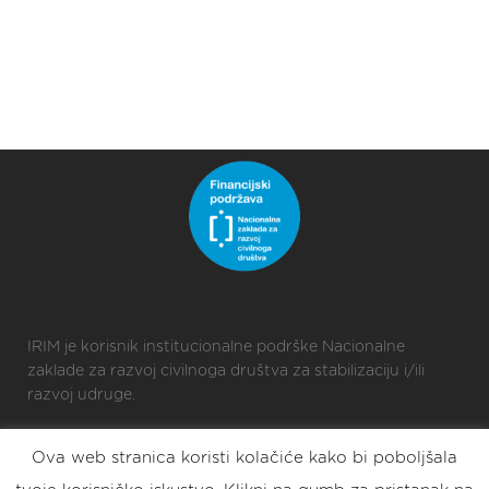
IRIM je korisnik institucionalne podrške Nacionalne
zaklade za razvoj civilnoga društva za stabilizaciju i/ili
razvoj udruge.
Ova web stranica koristi kolačiće kako bi poboljšala
2025 © Croatian Makers