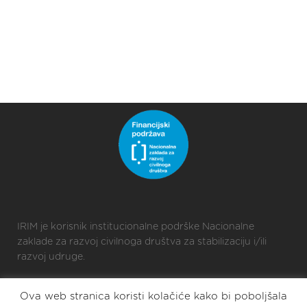
IRIM je korisnik institucionalne podrške Nacionalne
zaklade za razvoj civilnoga društva za stabilizaciju i/ili
razvoj udruge.
Ova web stranica koristi kolačiće kako bi poboljšala