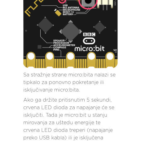
Sa stražnje strane micro:bita nalazi se
tipkalo za ponovno pokretanje ili
isključivanje micro:bita.
Ako ga držite pritisnutim 5 sekundi,
crvena LED dioda za napajanje će se
isključiti. Tada je micro:bit u stanju
mirovanja za uštedu energije te
crvena LED dioda treperi (napajanje
preko USB kabla) ili je isključena