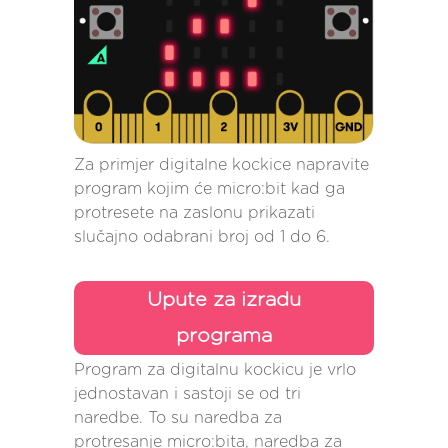
Za primjer digitalne kockice napravite
program kojim će micro:bit kad ga
protresete na zaslonu prikazati
slučajno odabrani broj od 1 do 6.
Upute za izradu
programa
Program za digitalnu kockicu je vrlo
jednostavan i sastoji se od tri
naredbe. To su naredba za
protresanje micro:bita, naredba za