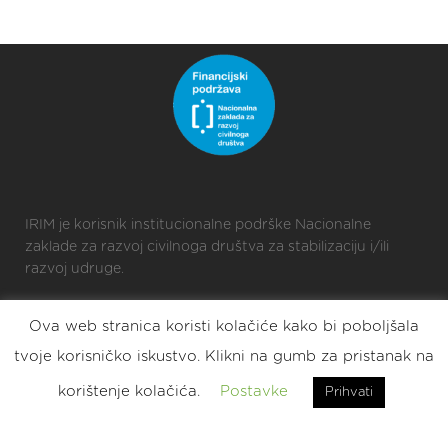
IRIM je korisnik institucionalne podrške Nacionalne
zaklade za razvoj civilnoga društva za stabilizaciju i/ili
razvoj udruge.
Ova web stranica koristi kolačiće kako bi poboljšala
2025 © Croatian Makers
tvoje korisničko iskustvo. Klikni na gumb za pristanak na
Eat. Sleep. DIY. Repeat.
korištenje kolačića.
Postavke
Prihvati
2023 © Croatian Makers