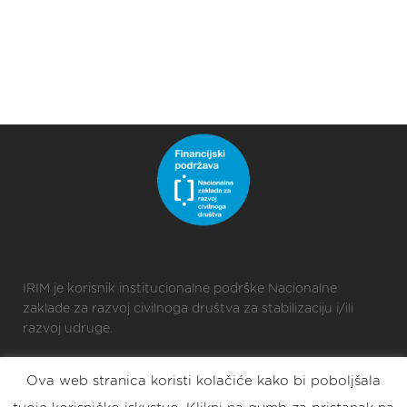
IRIM je korisnik institucionalne podrške Nacionalne
zaklade za razvoj civilnoga društva za stabilizaciju i/ili
razvoj udruge.
Ova web stranica koristi kolačiće kako bi poboljšala
2025 © Croatian Makers