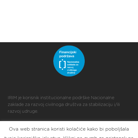
IRIM je korisnik institucionalne podrške Nacionalne
zaklade za razvoj civilnoga društva za stabilizaciju i/ili
razvoj udruge.
Ova web stranica koristi kolačiće kako bi poboljšala
2025 © Croatian Makers