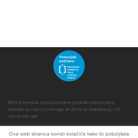
IRIM je korisnik institucionalne podrške Nacionalne
zaklade za razvoj civilnoga društva za stabilizaciju i/ili
razvoj udruge.
Ova web stranica koristi kolačiće kako bi poboljšala