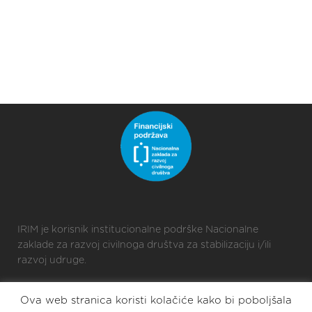
IRIM je korisnik institucionalne podrške Nacionalne
zaklade za razvoj civilnoga društva za stabilizaciju i/ili
razvoj udruge.
Ova web stranica koristi kolačiće kako bi poboljšala