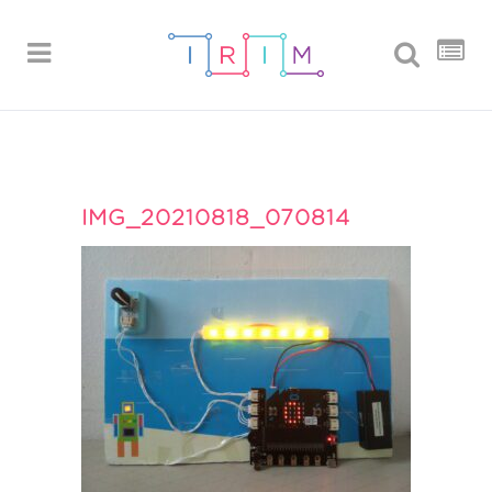
IMG_20210818_070814