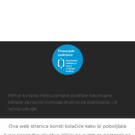
IRIM je korisnik institucionalne podrške Nacionalne
zaklade za razvoj civilnoga društva za stabilizaciju i/ili
razvoj udruge.
Ova web stranica koristi kolačiće kako bi poboljšala
2025 © Croatian Makers