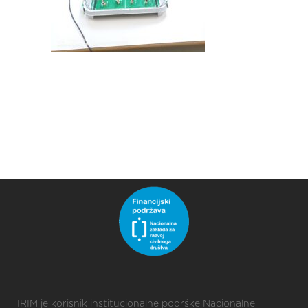
IRIM je korisnik institucionalne podrške Nacionalne