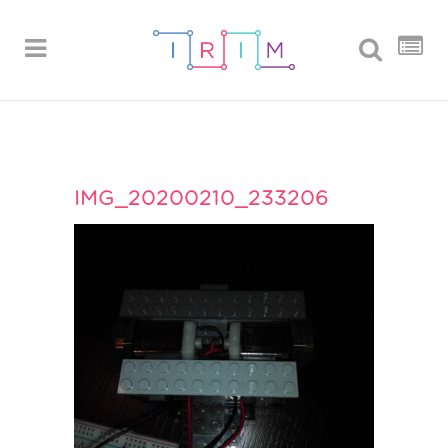
IMG_20200210_233206