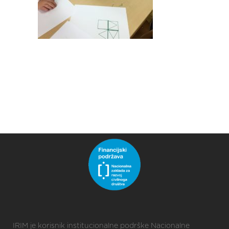
IRIM je korisnik institucionalne podrške Nacionalne