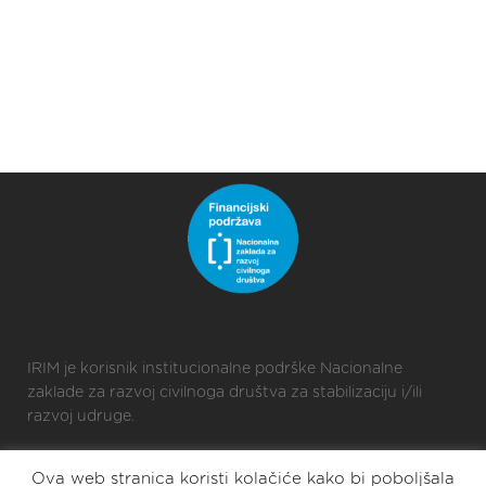
IRIM je korisnik institucionalne podrške Nacionalne
zaklade za razvoj civilnoga društva za stabilizaciju i/ili
razvoj udruge.
Ova web stranica koristi kolačiće kako bi poboljšala