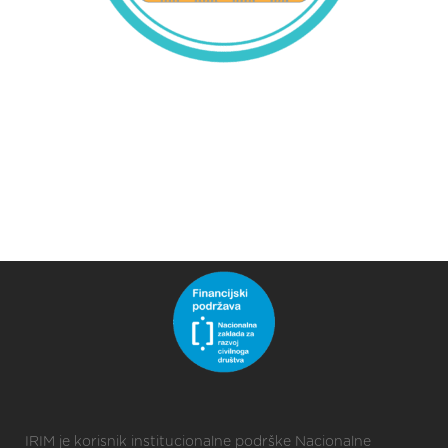
IRIM je korisnik institucionalne podrške Nacionalne