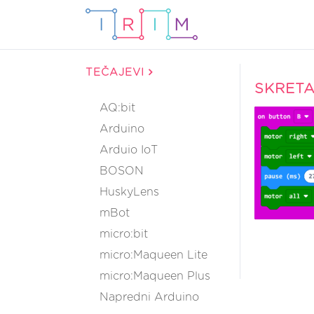
TEČAJEVI
SKRETA
AQ:bit
Arduino
Arduio IoT
BOSON
HuskyLens
mBot
micro:bit
micro:Maqueen Lite
micro:Maqueen Plus
Napredni Arduino